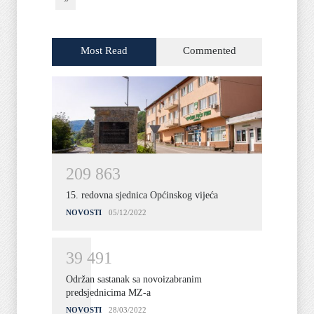
Most Read
Commented
2
0
9
8
6
3
15. redovna sjednica Općinskog vijeća
NOVOSTI
05/12/2022
3
9
4
9
1
Održan sastanak sa novoizabranim
predsjednicima MZ-a
NOVOSTI
28/03/2022