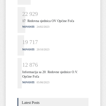
2
2
9
2
9
17. Redovna sjednica OV Općine Foča
NOVOSTI
24/02/2023
1
9
7
1
7
NOVOSTI
20/10/2023
1
2
8
7
6
Informacija sa 20. Redovne sjednice O.V.
Općine Foča
NOVOSTI
05/06/2023
Latest Posts