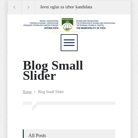
Javni oglas za izbor kandidata
JAVNI OGLAS
Plan izlaganja 
za popunu rezervne liste
Blog Small
Slider
Home
Blog Small Slider
All Posts