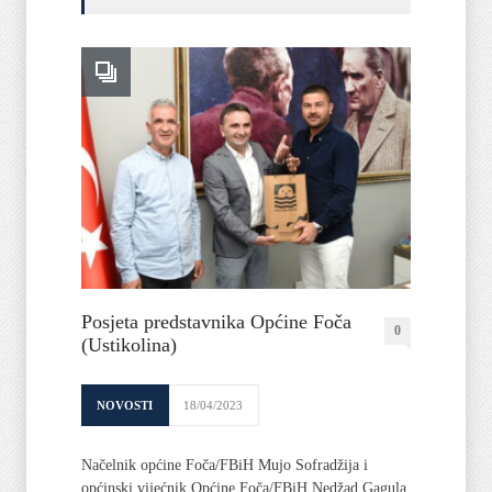
Posjeta predstavnika Općine Foča
0
(Ustikolina)
NOVOSTI
18/04/2023
Načelnik općine Foča/FBiH Mujo Sofradžija i
općinski vijećnik Općine Foča/FBiH Nedžad Gagula