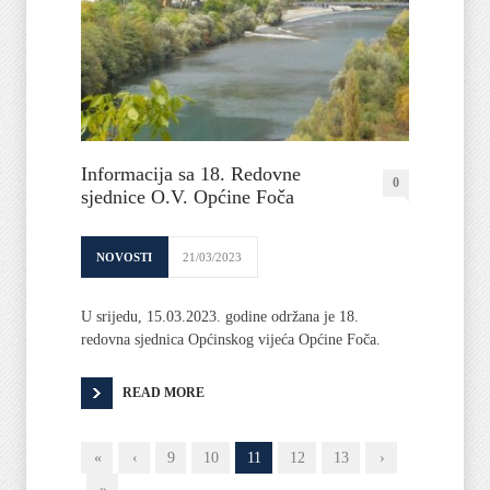
Informacija sa 18. Redovne
0
sjednice O.V. Općine Foča
NOVOSTI
21/03/2023
U srijedu, 15.03.2023. godine održana je 18.
redovna sjednica Općinskog vijeća Općine Foča.
READ MORE
«
‹
9
10
11
12
13
›
»