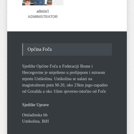
njihovih zamjenika
NOVOSTI
admin1
22/05/2026
ADMINISTRATOR
Općina Foča
Sjedište Općine Foča u Federaciji Bosne i
Hercegovine je smješteno u prelijepom i mirnom
mjestu Ustikolina. Ustikolina se nalazi na
magistralnom putu M-20, oko 23km jugo-zapadno
od Goražda a oko 11km sjeverno-istočno od Foče
Sjedište Uprave
Omladinska bb
Ustikolina, BiH