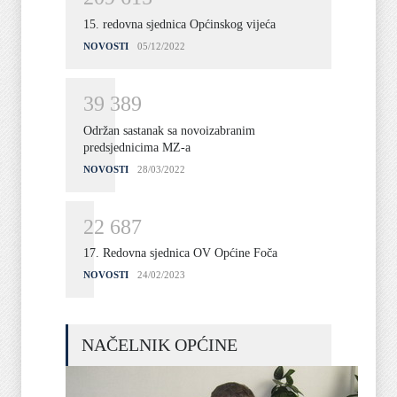
15. redovna sjednica Općinskog vijeća
NOVOSTI
05/12/2022
3
9
3
8
9
Održan sastanak sa novoizabranim
predsjednicima MZ-a
NOVOSTI
28/03/2022
2
2
6
8
7
17. Redovna sjednica OV Općine Foča
NOVOSTI
24/02/2023
NAČELNIK OPĆINE