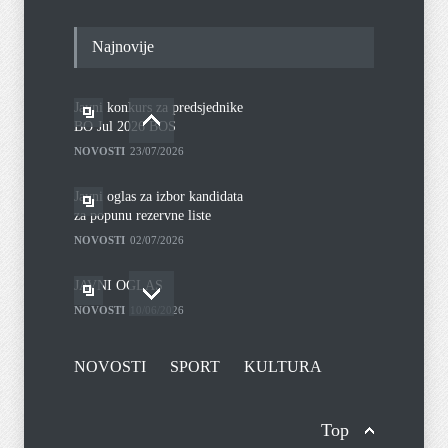
Najnovije
Javni konkurs za predsjednike
BO Jul 2026 BOS
NOVOSTI
23/07/2026
Javni oglas za izbor kandidata
za popunu rezervne liste
NOVOSTI
02/07/2026
JAVNI OGLAS
NOVOSTI
10/06/2026
Plan izlaganja izvoda iz PBS
NOVOSTI
SPORT
KULTURA
NOVOSTI
04/06/2026
Javni oglas za izbor kandidata
Top
za popunu rezerevne liste