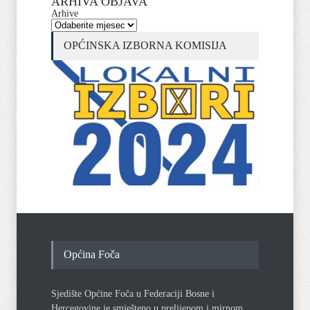
ARHIVA OBJAVA
Arhive
OPĆINSKA IZBORNA KOMISIJA
Općina Foča
Sjedište Općine Foča u Federaciji Bosne i
Hercegovine je smješteno u prelijepom i mirnom