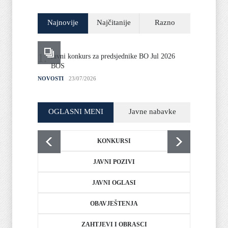
Najnovije
Najčitanije
Razno
1.
2.
Javni konkurs za predsjednike BO Jul 2026
Jav
BOS
rez
NOVOSTI
23/07/2026
NOVOST
OGLASNI MENI
Javne nabavke
KONKURSI
JAVNI POZIVI
JAVNI OGLASI
OBAVJEŠTENJA
ZAHTJEVI I OBRASCI