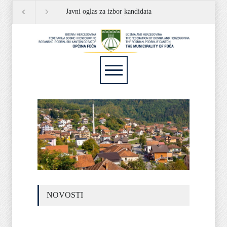
Javni oglas za izbor kandidata
JAVNI OGLAS
P
za popunu rezervne liste
NOVOSTI