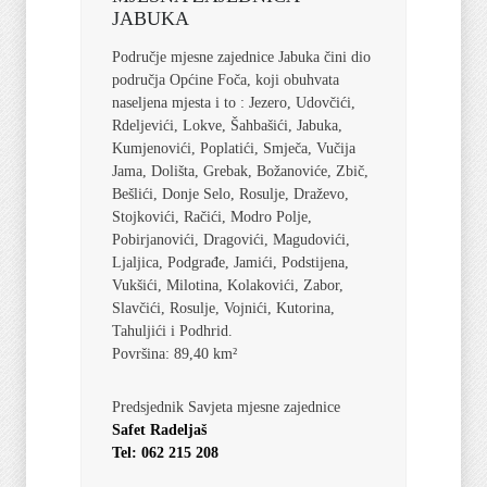
JABUKA
Područje mjesne zajednice Jabuka čini dio
područja Općine Foča, koji obuhvata
naseljena mjesta i to : Jezero, Udovčići,
Rdeljevići, Lokve, Šahbašići, Jabuka,
Kumjenovići, Poplatići, Smječa, Vučija
Jama, Dolišta, Grebak, Božanoviće, Zbič,
Bešlići, Donje Selo, Rosulje, Draževo,
Stojkovići, Račići, Modro Polje,
Pobirjanovići, Dragovići, Magudovići,
Ljaljica, Podgrađe, Jamići, Podstijena,
Vukšići, Milotina, Kolakovići, Zabor,
Slavčići, Rosulje, Vojnići, Kutorina,
Tahuljići i Podhrid.
Površina: 89,40 km²
Predsjednik Savjeta mjesne zajednice
Safet Radeljaš
Tel: 062 215 208