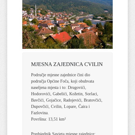
MJESNA ZAJEDNICA CVILIN
Područje mjesne zajednice čini dio
područja Općine Foča, koji obuhvata
naseljena mjesta i to: Drugovići,
Hodorovići, Gabelići, Kožetin, Sorlaci,
Bavčići, Gojačice, Radojevići, Bratovčići,
Dupovčići, Cvilin, Lopare, Čaira i
Fazlovina.
Površina: 13,51 km²
Predsjednik Savjeta mjesne zajednice: