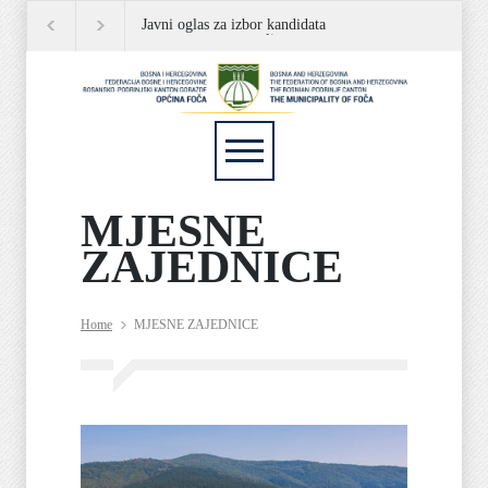
Javni oglas za izbor kandidata
JAVNI OGLAS
P
za popunu rezervne liste
MJESNE
ZAJEDNICE
Home
MJESNE ZAJEDNICE