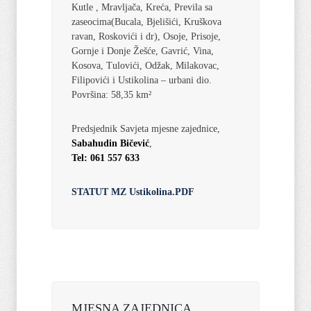
Kutle , Mravljača, Kreća, Previla sa
zaseocima(Bucala, Bjelišići, Kruškova
ravan, Roskovići i dr), Osoje, Prisoje,
Gornje i Donje Žešće, Gavrić, Vina,
Kosova, Tulovići, Odžak, Milakovac,
Filipovići i Ustikolina – urbani dio.
Površina: 58,35 km²
Predsjednik Savjeta mjesne zajednice,
Sabahudin Bičević
,
Tel: 061 557 633
STATUT MZ Ustikolina.PDF
MJESNA ZAJEDNICA