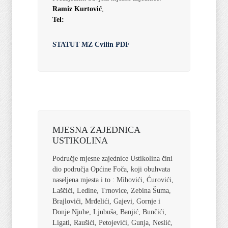
Ramiz Kurtović
,
Tel:
STATUT MZ Cvilin PDF
MJESNA ZAJEDNICA
USTIKOLINA
Područje mjesne zajednice Ustikolina čini
dio područja Općine Foča, koji obuhvata
naseljena mjesta i to : Mihovići, Ćurovići,
Laščići, Ledine, Trnovice, Zebina Šuma,
Brajlovići, Mrđelići, Gajevi, Gornje i
Donje Njuhe, Ljubuša, Banjić, Bunčići,
Ligati, Raušići, Petojevići, Gunja, Neslić,