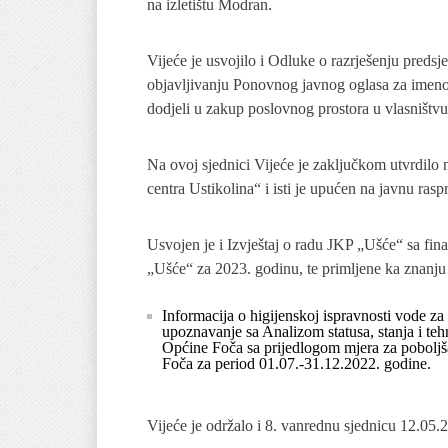
na izletištu Modran.
Vijeće je usvojilo i Odluke o razrješenju preds
objavljivanju Ponovnog javnog oglasa za imeno
dodjeli u zakup poslovnog prostora u vlasništv
Na ovoj sjednici Vijeće je zaključkom utvrdilo 
centra Ustikolina“ i isti je upućen na javnu rasp
Usvojen je i Izvještaj o radu JKP „Ušće“ sa fi
„Ušće“ za 2023. godinu, te primljene ka znanju 
Informacija o higijenskoj ispravnosti vode za
upoznavanje sa Analizom statusa, stanja i teh
Općine Foča sa prijedlogom mjera za poboljša
Foča za period 01.07.-31.12.2022. godine.
Vijeće je održalo i 8. vanrednu sjednicu 12.05.