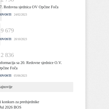
7. Redovna sjednica OV Općine Foča
OVOSTI
24/02/2023
1
9
6
7
9
OVOSTI
20/10/2023
1
2
8
3
6
nformacija sa 20. Redovne sjednice O.V.
pćine Foča
OVOSTI
05/06/2023
ajnovije
i konkurs za predsjednike
Jul 2026 BOS