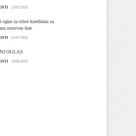
OSTI
23/07/2026
i oglas za izbor kandidata za
nu rezervne liste
OSTI
02/07/2026
NI OGLAS
OSTI
10/06/2026
 izlaganja izvoda iz PBS
OSTI
04/06/2026
i oglas za izbor kandidata za
nu rezerevne liste
ifikovanih osoba za
ovanje članova biračkih
ra /mobilnog tima i njihovih
enika