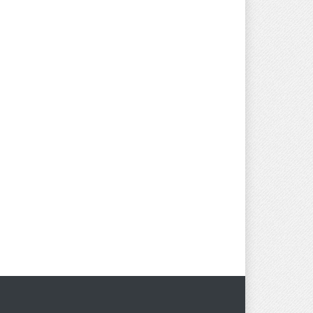
OSTI
22/05/2026
 izlaganja izvoda iz PBS
Javni oglas za izbor kandidata za
popunu rezerevne liste
OSTI
04/06/2026
kvalifikovanih osoba za
imenovanje članova biračkih
odbora /mobilnog tima i njihovih
zamjenika
NOVOSTI
22/05/2026