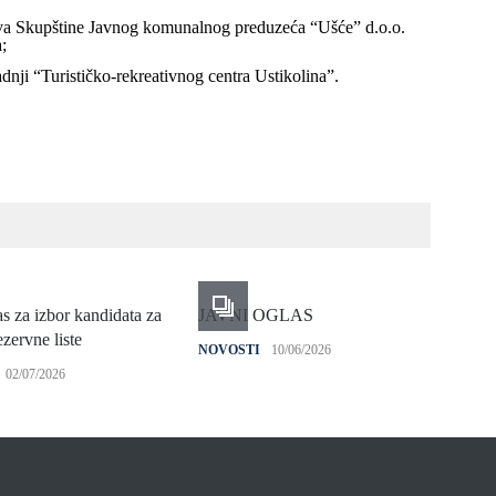
NOV
va Skupštine Javnog komunalnog preduzeća “Ušće” d.o.o.
;
dnji “Turističko-rekreativnog centra Ustikolina”.
as za izbor kandidata za
JAVNI OGLAS
Plan
zervne liste
NOVOSTI
10/06/2026
NOV
02/07/2026