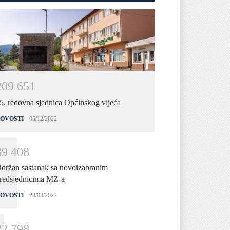
2
0
9
6
5
1
5. redovna sjednica Općinskog vijeća
OVOSTI
05/12/2022
3
9
4
0
8
držan sastanak sa novoizabranim
redsjednicima MZ-a
OVOSTI
28/03/2022
2
2
7
9
8