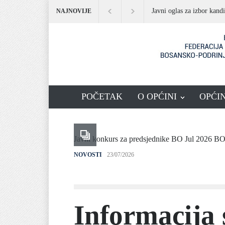
Javni oglas za izbor kand
NAJNOVIJE
POČETAK
O OPĆINI
OPĆI
Javni konkurs za predsjednike BO Jul 2026 B
NOVOSTI
23/07/2026
Informacija 