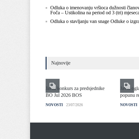
Odluka o imenovanju vršioca dužnosti člano
Foča – Ustikolina na period od 3 (tri) mjeseca
Odluka o stavljanju van snage Odluke o izgra
Najnovije
Javni konkurs za predsjednike
Javni ogl
BO Jul 2026 BOS
popunu re
NOVOSTI
23/07/2026
NOVOSTI