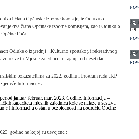
NOV
jednika i člana Općinske izborne komisije, te Odluku o
Javn
vanje dva člana Općinske izborne komisijem, kao i Odluku o
popu
u Općine Foča.
NOV
nacrt Odluke o izgradnji „Kulturno-sportskog i rekreativnog
JAV
ravu u sve tri Mjesne zajednice u trajanju od deset dana.
NOV
nansijskim pokazateljima za 2022. godinu i Program rada JKP
Plan
sljedeće Informacije :
NOV
 period januar, februar, mart 2023. Godine, Informacija –
Javn
ničkih kapaciteta mjesnih zajednica koje se nalaze u sastavu
nje i Informacija o stanju bezbjednosti na području Općine
popu
kval
imen
odbo
2023. godine na kojoj su usvojene :
zamj