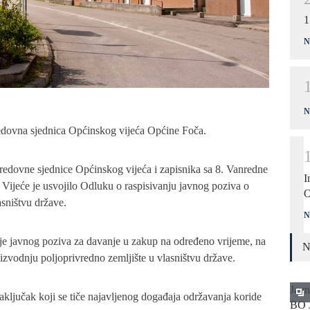
1
N
N
redovna sjednica Općinskog vijeća Općine Foča.
 redovne sjednice Općinskog vijeća i zapisnika sa 8. Vanredne
I
a, Vijeće je usvojilo Odluku o raspisivanju javnog poziva o
O
sništvu države.
N
e javnog poziva za davanje u zakup na određeno vrijeme, na
N
oizvodnju poljoprivredno zemljište u vlasništvu države.
Javn
aključak koji se tiče najavljenog događaja održavanja koride
BO 