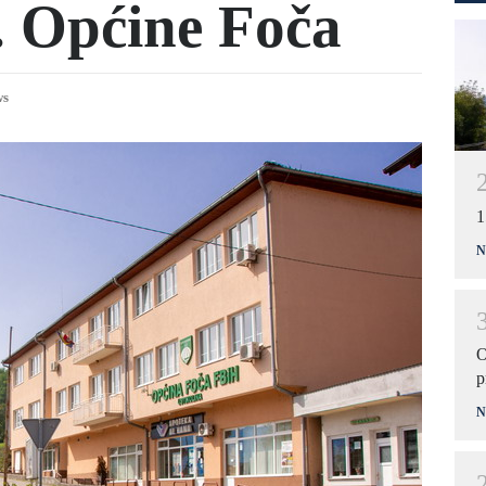
. Općine Foča
ws
1
N
O
p
N