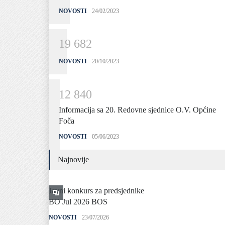
NOVOSTI
24/02/2023
1
9
6
8
2
NOVOSTI
20/10/2023
1
2
8
4
0
Informacija sa 20. Redovne sjednice O.V. Općine
Foča
NOVOSTI
05/06/2023
Najnovije
Javni konkurs za predsjednike
BO Jul 2026 BOS
NOVOSTI
23/07/2026