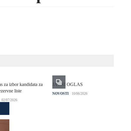
as za izbor kandidata za
JAVNI OGLAS
Plan
zervne liste
NOVOSTI
10/06/2026
NOV
02/07/2026