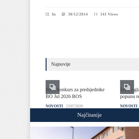
In
30/12/2014
141 Views
Najnovije
Javni konkurs za predsjednike
Javni ogl
BO Jul 2026 BOS
popunu re
NOVOSTI
23/07/2026
NOVOSTI
Najčitanije