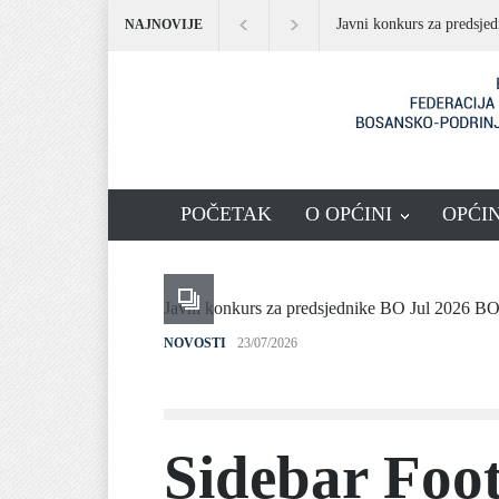
Javni konkurs za predsj
NAJNOVIJE
POČETAK
O OPĆINI
OPĆI
Javni konkurs za predsjednike BO Jul 2026 B
NOVOSTI
23/07/2026
Sidebar Foo