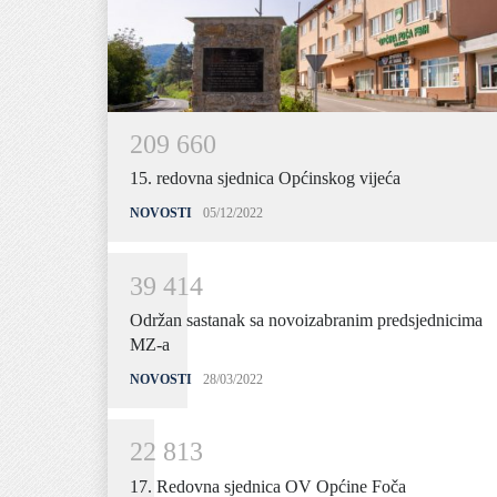
2
0
9
6
6
0
15. redovna sjednica Općinskog vijeća
NOVOSTI
05/12/2022
3
9
4
1
4
Održan sastanak sa novoizabranim predsjednicima
MZ-a
NOVOSTI
28/03/2022
2
2
8
1
3
17. Redovna sjednica OV Općine Foča