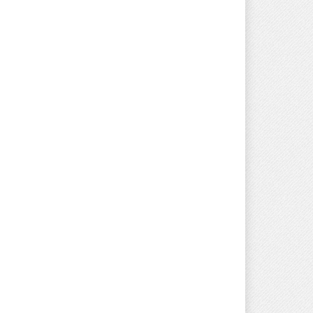
 izlaganja izvoda iz PBS
Javni oglas za izbor kandidata za
popunu rezerevne liste
OSTI
04/06/2026
kvalifikovanih osoba za
imenovanje članova biračkih
odbora /mobilnog tima i njihovih
zamjenika
NOVOSTI
22/05/2026