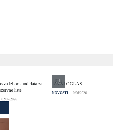
as za izbor kandidata za
JAVNI OGLAS
Plan
zervne liste
NOVOSTI
10/06/2026
NOV
02/07/2026