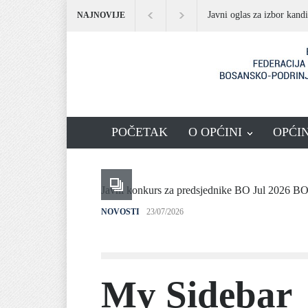
Javni oglas za izbor kand
NAJNOVIJE
POČETAK
O OPĆINI
OPĆI
Javni konkurs za predsjednike BO Jul 2026 B
NOVOSTI
23/07/2026
My Sidebar