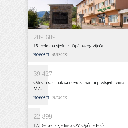
2
0
9
6
8
9
15. redovna sjednica Općinskog vijeća
NOVOSTI
05/12/2022
3
9
4
2
7
Održan sastanak sa novoizabranim predsjednicima
MZ-a
NOVOSTI
28/03/2022
2
2
8
9
9
17. Redovna sjednica OV Općine Foča