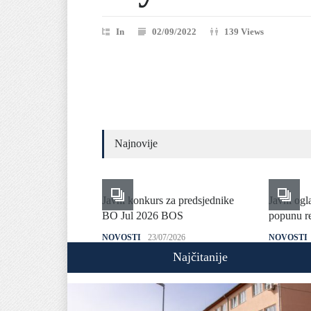
In
02/09/2022
139 Views
Najnovije
Javni konkurs za predsjednike
Javni ogl
BO Jul 2026 BOS
popunu re
NOVOSTI
23/07/2026
NOVOSTI
Najčitanije