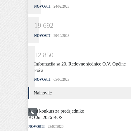
NOVOSTI
24/02/2023
1
9
6
9
2
NOVOSTI
20/10/2023
1
2
8
5
0
Informacija sa 20. Redovne sjednice O.V. Općine
Foča
NOVOSTI
05/06/2023
Najnovije
Javni konkurs za predsjednike
BO Jul 2026 BOS
NOVOSTI
23/07/2026