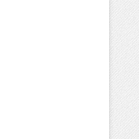
 izlaganja izvoda iz PBS
Javni oglas za izbor kandidata za
popunu rezerevne liste
OSTI
04/06/2026
kvalifikovanih osoba za
imenovanje članova biračkih
odbora /mobilnog tima i njihovih
zamjenika
NOVOSTI
22/05/2026