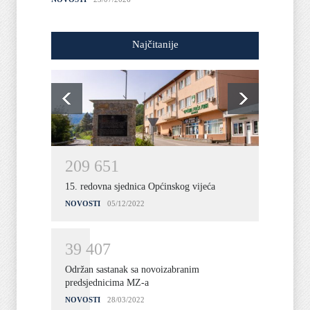
NOVOST
Najčitanije
2
0
9
6
5
1
15. redovna sjednica Općinskog vijeća
NOVOSTI
05/12/2022
3
9
4
0
7
Održan sastanak sa novoizabranim
predsjednicima MZ-a
NOVOSTI
28/03/2022