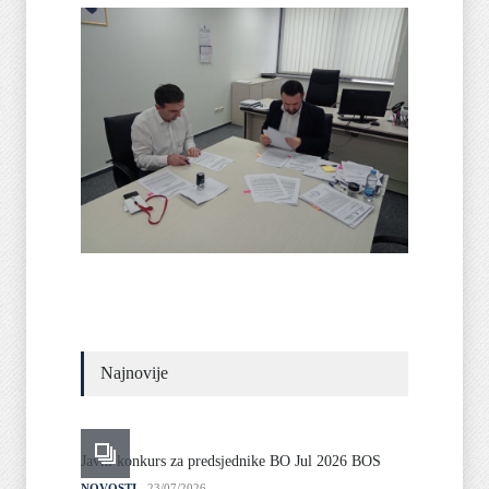
Najnovije
Javni konkurs za predsjednike BO Jul 2026 BOS
Javni o
liste
NOVOSTI
23/07/2026