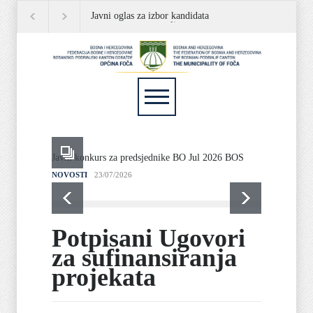
Javni oglas za izbor kandidata
JAVNI OGLAS
P
za popunu rezervne liste
Javni konkurs za predsjednike BO Jul 2026 BOS
Javni o
liste
NOVOSTI
23/07/2026
NOVOST
Potpisani Ugovori
za sufinansiranja
projekata