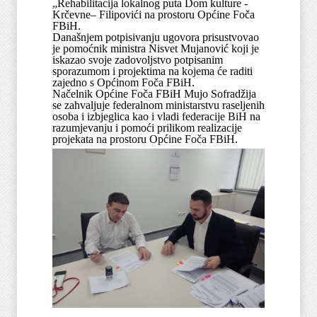
„Rehabilitacija lokalnog puta Dom kulture -
Krčevne– Filipovići na prostoru Općine Foča
FBiH.
Današnjem potpisivanju ugovora prisustvovao
je pomoćnik ministra Nisvet Mujanović koji je
iskazao svoje zadovoljstvo potpisanim
sporazumom i projektima na kojema će raditi
zajedno s Općinom Foča FBiH.
Načelnik Općine Foča FBiH Mujo Sofradžija
se zahvaljuje federalnom ministarstvu raseljenih
osoba i izbjeglica kao i vladi federacije BiH na
razumjevanju i pomoći prilikom realizacije
projekata na prostoru Općine Foča FBiH.