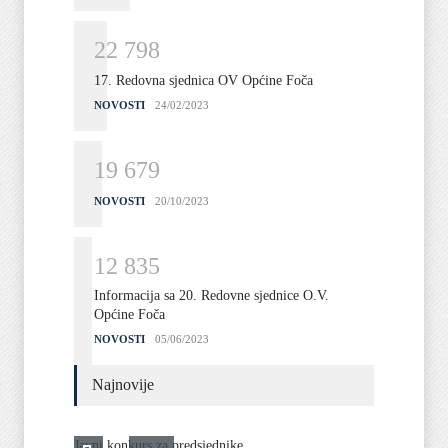
2
2
7
9
8
17. Redovna sjednica OV Općine Foča
NOVOSTI
24/02/2023
1
9
6
7
9
NOVOSTI
20/10/2023
1
2
8
3
5
Informacija sa 20. Redovne sjednice O.V.
Općine Foča
NOVOSTI
05/06/2023
Najnovije
Javni konkurs za predsjednike