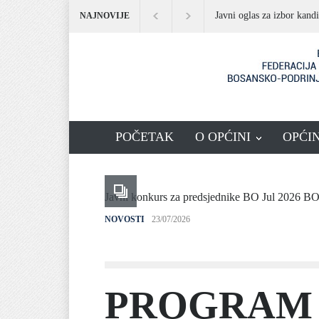
Javni oglas za izbor kandida
NAJNOVIJE
POČETAK
O OPĆINI
OPĆI
Javni konkurs za predsjednike BO Jul 2026 B
NOVOSTI
23/07/2026
PROGRAM 