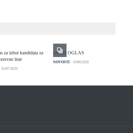
as za izbor kandidata za
JAVNI OGLAS
Plan
zervne liste
NOVOSTI
10/06/2026
NOV
02/07/2026