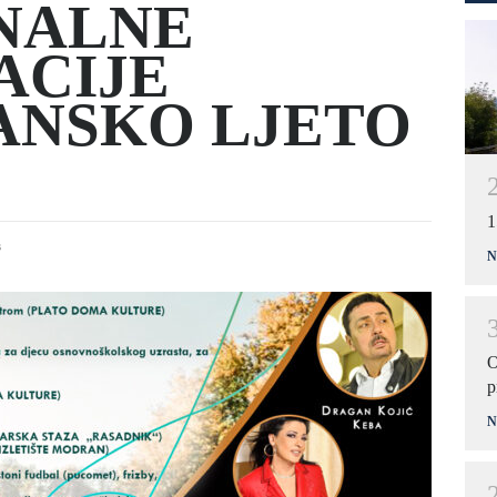
NALNE
ACIJE
ANSKO LJETO
1
s
N
O
p
N