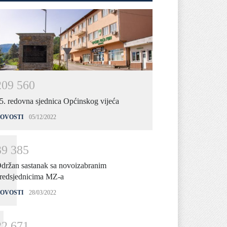
2
0
9
5
6
0
5. redovna sjednica Općinskog vijeća
OVOSTI
05/12/2022
3
9
3
8
5
držan sastanak sa novoizabranim
redsjednicima MZ-a
OVOSTI
28/03/2022
2
2
6
7
1