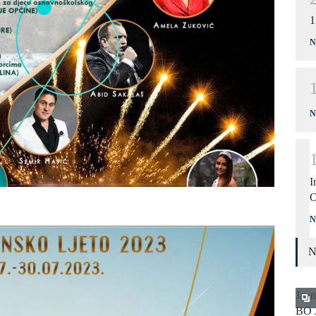
1
N
N
I
O
N
N
Javn
BO 