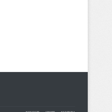
 izlaganja izvoda iz PBS
Javni oglas za izbor kandidata za
popunu rezerevne liste
OSTI
04/06/2026
kvalifikovanih osoba za
imenovanje članova biračkih
odbora /mobilnog tima i njihovih
zamjenika
NOVOSTI
22/05/2026