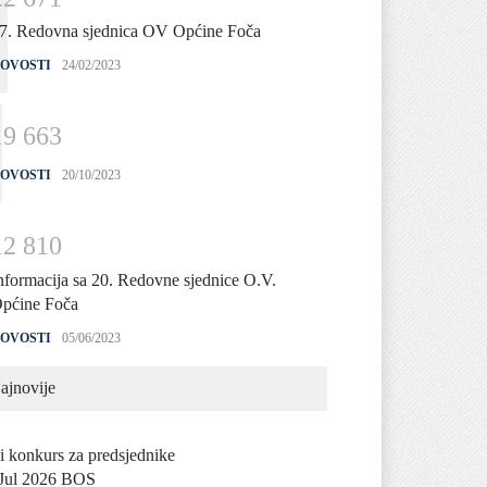
7. Redovna sjednica OV Općine Foča
OVOSTI
24/02/2023
1
9
6
6
3
OVOSTI
20/10/2023
1
2
8
1
0
nformacija sa 20. Redovne sjednice O.V.
pćine Foča
OVOSTI
05/06/2023
ajnovije
i konkurs za predsjednike
Jul 2026 BOS