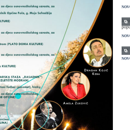
NOV
Javn
popu
NOV
JAV
NOV
Plan
NOV
Javn
popu
kval
imen
odbo
zamj