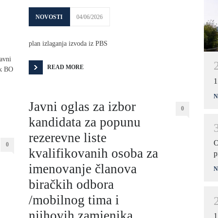
NOVOSTI
04/06/2026
plan izlaganja izvoda iz PBS
avni
READ MORE
ik BO
1
N
Javni oglas za izbor
0
kandidata za popunu
rezerevne liste
O
0
kvalifikovanih osoba za
p
imenovanje članova
N
biračkih odbora
/mobilnog tima i
njihovih zamjenika
1