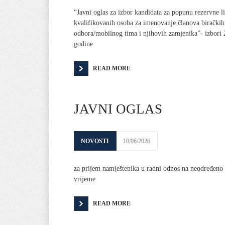
“Javni oglas za izbor kandidata za popunu rezervne li
kvalifikovanih osoba za imenovanje članova biračkih
odbora/mobilnog tima i njihovih zamjenika”- izbori 
godine
READ MORE
JAVNI OGLAS
NOVOSTI
10/06/2026
za prijem namještenika u radni odnos na neodređeno
vrijeme
READ MORE