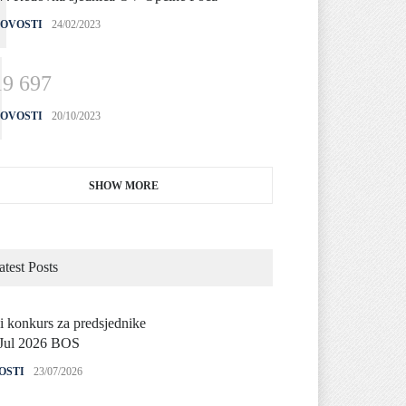
OVOSTI
24/02/2023
1
9
6
9
7
OVOSTI
20/10/2023
SHOW MORE
atest Posts
i konkurs za predsjednike
Jul 2026 BOS
OSTI
23/07/2026