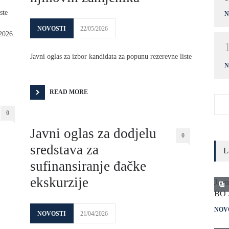
ste
N
NOVOSTI
22/05/2026
2026.
Javni oglas za izbor kandidata za popunu rezerevne liste
N
READ MORE
0
Javni oglas za dodjelu
0
sredstava za
L
sufinansiranje đačke
ekskurzije
Javn
BO 
NOV
NOVOSTI
21/04/2026