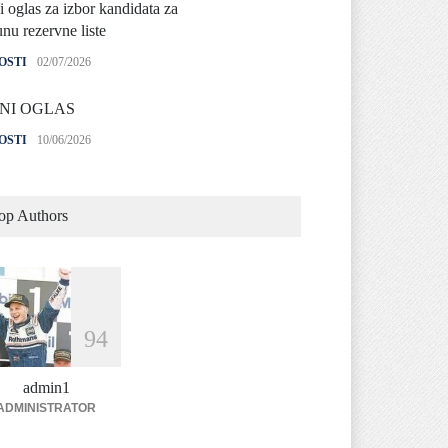
i oglas za izbor kandidata za
nu rezervne liste
OSTI
02/07/2026
NI OGLAS
OSTI
10/06/2026
 izlaganja izvoda iz PBS
op Authors
OSTI
04/06/2026
9
4
admin1
ADMINISTRATOR