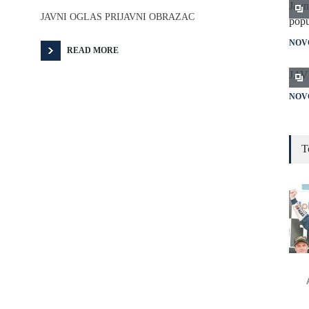
Javn
JAVNI OGLAS PRIJAVNI OBRAZAC
popu
NOV
READ MORE
JAV
NOV
Plan
T
NOV