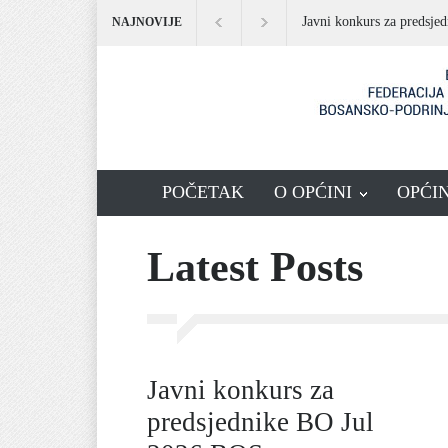
Javni konkurs za predsje
NAJNOVIJE
POČETAK
O OPĆINI
OPĆI
Latest Posts
Javni konkurs za
predsjednike BO Jul