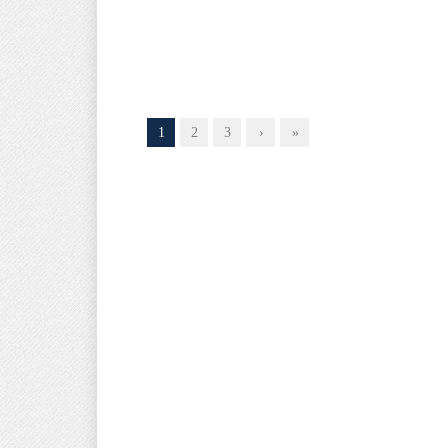
1
2
3
›
»