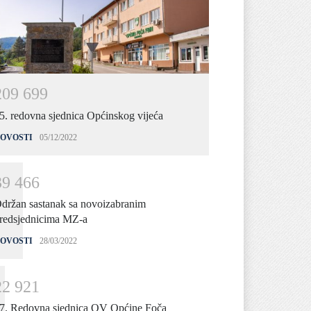
2
0
9
6
9
9
5. redovna sjednica Općinskog vijeća
OVOSTI
05/12/2022
3
9
4
6
6
držan sastanak sa novoizabranim
redsjednicima MZ-a
OVOSTI
28/03/2022
2
2
9
2
1
7. Redovna sjednica OV Općine Foča