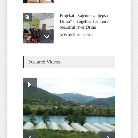
Projekat „Zajedno za ljepšu
Drinu“ – Together for more
beautiful river Drina
NOVOSTI
01/09/2022
KRATKA HISTORIJA
Featured Videos
OPĆINE FOČE FBIH
O OPĆINI
05/09/2022
GEOGRAFSKI POLOŽAJ
O OPĆINI
05/09/2022