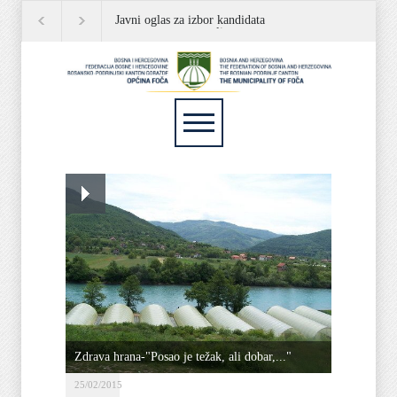
Javni oglas za izbor kandidata
JAVNI OGLAS
P
za popunu rezervne liste
Zdrava hrana-"Posao je težak, ali dobar,..."
25/02/2015