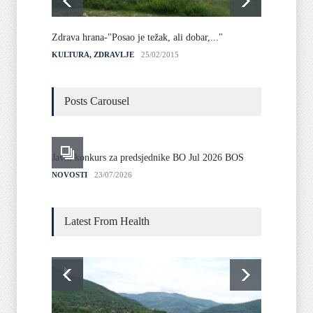
Zdrava hrana-"Posao je težak, ali dobar,..."
KULTURA
,
ZDRAVLJE
25/02/2015
Posts Carousel
Javni konkurs za predsjednike BO Jul 2026 BOS
Javni o
liste
NOVOSTI
23/07/2026
NOVOST
Latest From Health