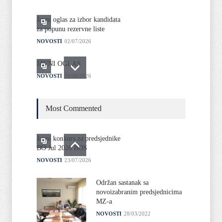
Javni oglas za izbor kandidata
za popunu rezervne liste
NOVOSTI
02/07/2026
JAVNI OGLAS
NOVOSTI
10/06/2026
Plan izlaganja izvoda iz PBS
Most Commented
NOVOSTI
04/06/2026
Javni oglas za izbor kandidata
Javni konkurs za predsjednike
za popunu rezerevne liste
BO Jul 2026 BOS
kvalifikovanih osoba za
NOVOSTI
23/07/2026
imenovanje članova biračkih
odbora /mobilnog tima i
njihovih zamjenika
Održan sastanak sa
novoizabranim predsjednicima
NOVOSTI
22/05/2026
MZ-a
NOVOSTI
28/03/2022