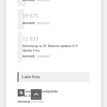
NOVOSTI
24/02/2023
1
9
6
7
5
NOVOSTI
20/10/2023
1
2
8
3
3
Informacija sa 20. Redovne sjednice O.V.
Općine Foča
NOVOSTI
05/06/2023
Latest Posts
Javni konkurs za predsjednike
BO Jul 2026 BOS
NOVOSTI
23/07/2026