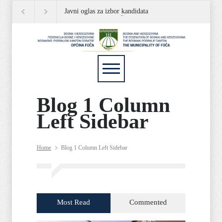
Javni oglas za izbor kandidata
JAVNI OGLAS
Pl
za popunu rezervne liste
Blog 1 Column
Left Sidebar
Home
Blog 1 Column Left Sidebar
Most Read
Commented