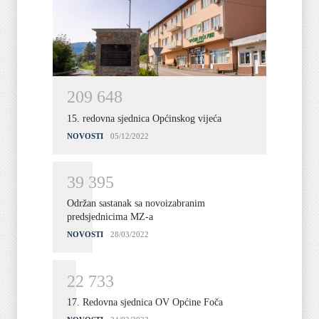
2
0
9
6
4
8
15. redovna sjednica Općinskog vijeća
NOVOSTI
05/12/2022
3
9
3
9
5
Održan sastanak sa novoizabranim
predsjednicima MZ-a
NOVOSTI
28/03/2022
2
2
7
3
3
17. Redovna sjednica OV Općine Foča