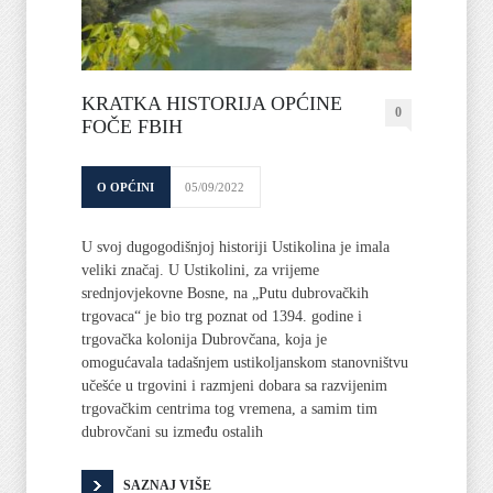
KRATKA HISTORIJA OPĆINE
0
FOČE FBIH
O OPĆINI
05/09/2022
U svoj dugogodišnjoj historiji Ustikolina je imala
veliki značaj. U Ustikolini, za vrijeme
srednjovjekovne Bosne, na „Putu dubrovačkih
trgovaca“ je bio trg poznat od 1394. godine i
trgovačka kolonija Dubrovčana, koja je
omogućavala tadašnjem ustikoljanskom stanovništvu
učešće u trgovini i razmjeni dobara sa razvijenim
trgovačkim centrima tog vremena, a samim tim
dubrovčani su između ostalih
SAZNAJ VIŠE