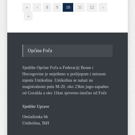
«
‹
8
9
10
11
12
›
»
Općina Foča
Sjedište Općine Foča u Federaciji Bosne i
Hercegovine je smješteno u prelijepom i mirnom
mjestu Ustikolina. Ustikolina se nalazi na
magistralnom putu M-20, oko 23km jugo-zapadno
od Goražda a oko 11km sjeverno-istočno od Foče
Sjedište Uprave
Omladinska bb
Ustikolina, BiH